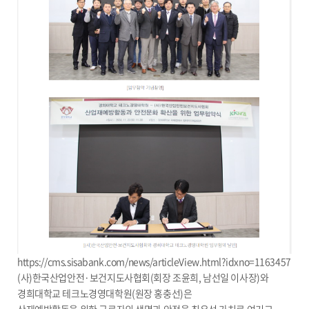
https://cms.sisabank.com/news/articleView.html?idxno=1163457
(사)한국산업안전·보건지도사협회(회장 조윤희, 남선일 이사장)와
경희대학교 테크노경영대학원(원장 홍충선)은