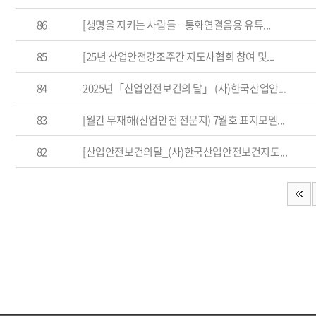
86
[생명을 지키는 사람들 – 통화연결음용 유튜...
85
[25년 산업안전강조주간 지도사협회 참여 및...
84
2025년「산업안전보건의 달」 (사)한국산업안...
83
[월간 무재해(산업안전 전문지) 7월호 표지모델...
82
[산업안전보건의달_(사)한국산업안전보건지도...