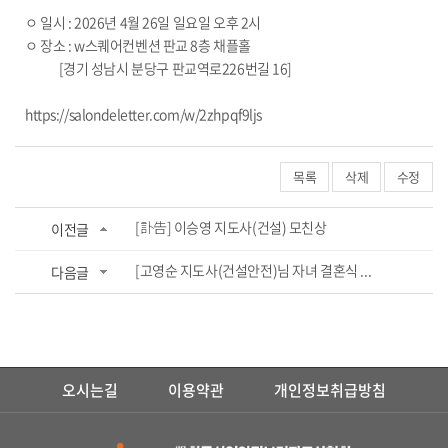
ㅇ 일시 : 2026년 4월 26일 일요일 오후 2시
ㅇ 장소 : w스퀘어컨벤션 판교 8층 채플홀
[경기 성남시 분당구 판교역로226번길 16]
https://salondeletter.com/w/2zhpqf9ljs
목록
삭제
수정
[訃告] 이승영 지도사(건설) 모친상
이전글
[고영순 지도사(건설안전)님 자녀 결혼식 ...
다음글
오시는길
이용약관
개인정보취급방침