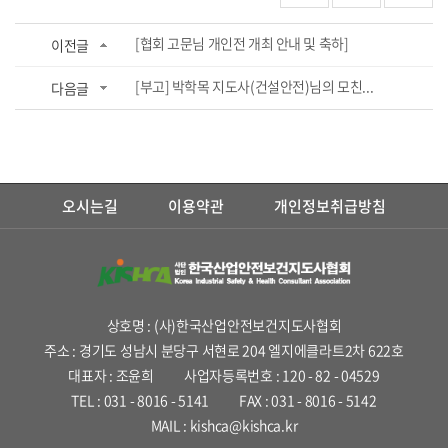
[협회 고문님 개인전 개최 안내 및 축하]
이전글
[부고] 박학목 지도사(건설안전)님의 모친...
다음글
오시는길
이용약관
개인정보취급방침
상호명 : (사)한국산업안전보건지도사협회
주소 : 경기도 성남시 분당구 서현로 204 엘지에클라트2차 622호
대표자 : 조윤희
사업자등록번호 : 120 - 82 - 04529
TEL : 031 - 8016 - 5141
FAX : 031 - 8016 - 5142
MAIL : kishca@kishca.kr