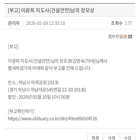
회원동정
[부고] 이광희 지도사(건설안전)님의 장모상
관리자
2026-05-08 12:33:10
조회수
177
첨부파일
(
0
)
[부고]
이광희 지도사(건설안전)님의 장모 故김영숙(79세)님께서
별세하셨기에 아래와 같이 부고를 전해 드립니다
빈소 : 하남시 마루공원 201호
(경기 하남시 하남대로545번길 22-30 201호)
발인 : 2026년 05월 10일 10시 00분
[부고확인하기]
https://www.obituary.co.kr/obt/40ee8b0d4516
목록
삭제
수정