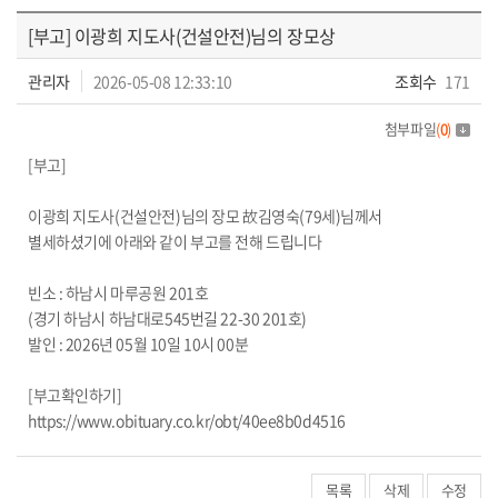
회원동정
[부고] 이광희 지도사(건설안전)님의 장모상
관리자
2026-05-08 12:33:10
조회수
171
첨부파일
(
0
)
[부고]
이광희 지도사(건설안전)님의 장모 故김영숙(79세)님께서
별세하셨기에 아래와 같이 부고를 전해 드립니다
빈소 : 하남시 마루공원 201호
(경기 하남시 하남대로545번길 22-30 201호)
발인 : 2026년 05월 10일 10시 00분
[부고확인하기]
https://www.obituary.co.kr/obt/40ee8b0d4516
목록
삭제
수정