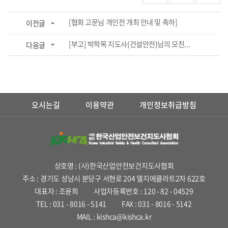
[협회 고문님 개인전 개최 안내 및 축하]
이전글
[부고] 박학목 지도사(건설안전)님의 모친...
다음글
오시는길
이용약관
개인정보취급방침
상호명 : (사)한국산업안전보건지도사협회
주소 : 경기도 성남시 분당구 서현로 204 엘지에클라트2차 622호
대표자 : 조윤희
사업자등록번호 : 120 - 82 - 04529
TEL : 031 - 8016 - 5141
FAX : 031 - 8016 - 5142
MAIL : kishca@kishca.kr